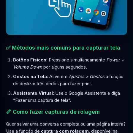
✅ Métodos mais comuns para capturar tela
Botões Físicos:
Pressione simultaneamente
Power +
Volume Down
por alguns segundos.
Gestos na Tela:
Ative em
Ajustes > Gestos
a função
de deslizar três dedos para fazer print.
Assistente Virtual:
Use o Google Assistente e diga
“Fazer uma captura de tela”.
📏 Como fazer capturas de rolagem
Quer salvar uma conversa completa ou uma página inteira?
Use a função de
captura com rolagem
, disponível na