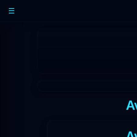
☰
A
A