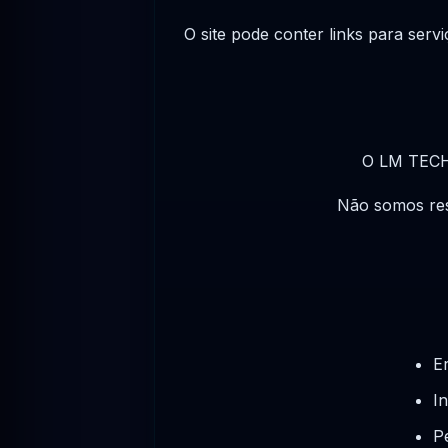
O site pode conter links para serv
O LM TECH 9
Não somos res
E
In
P