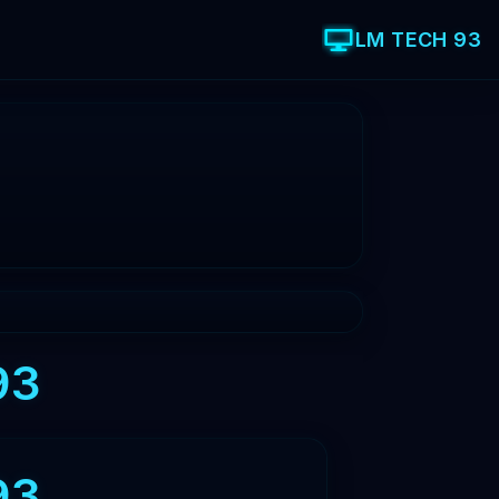
LM TECH 93
93
93