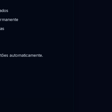
zados
ermanente
nas
estões automaticamente.