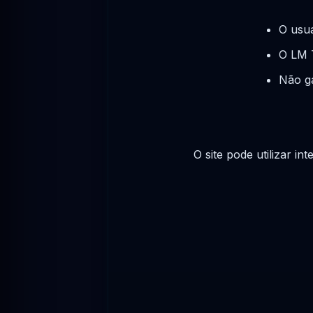
O usuá
O LM 
Não g
O site pode utilizar i