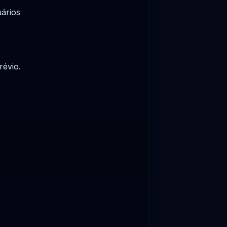
ários
révio.