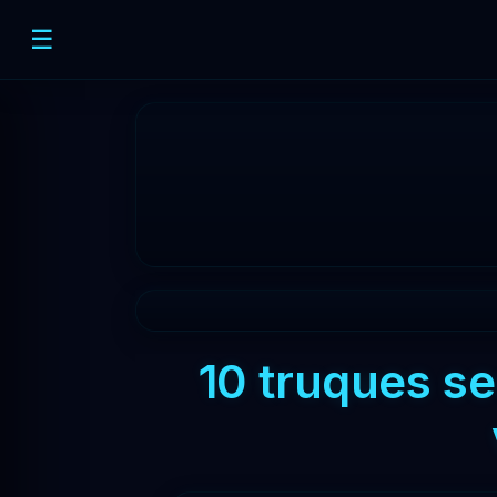
☰
10 truques s