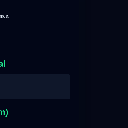
mais.
al
m)