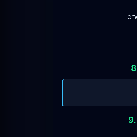
O Te
8
9