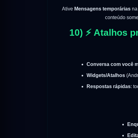
Ative
Mensagens temporárias
na 
conteúdo some 
10) ⚡ Atalhos p
Conversa com você 
Widgets/Atalhos
(Andro
Respostas rápidas
: t
Enq
Edit