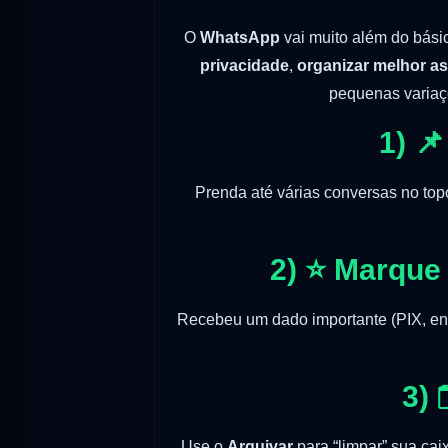
O
WhatsApp
vai muito além do bási
privacidade
,
organizar melhor a
pequenas variaçõ
1) 
Prenda até várias conversas no to
2) ⭐ Marque
Recebeu um dado importante (PIX, e
3) 
Use o
Arquivar
para “limpar” sua cai