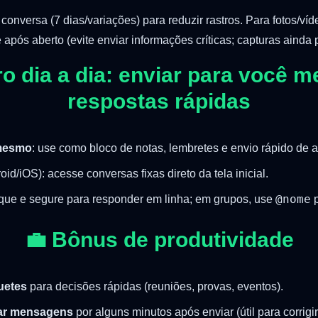
conversa (7 dias/variações) para reduzir rastros. Para fotos/ví
após aberto (evite enviar informações críticas; capturas ainda 
ro dia a dia: enviar para você 
respostas rápidas
mesmo
: use como bloco de notas, lembretes e envio rápido de ar
id/iOS): acesse conversas fixas direto da tela inicial.
@nome
oque e segure para responder em linha; em grupos, use
p
💼 Bônus de produtividade
uetes
para decisões rápidas (reuniões, provas, eventos).
ar mensagens
por alguns minutos após enviar (útil para corrigir