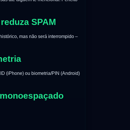
e reduza SPAM
histórico, mas não será interrompido –
etria
ID (iPhone) ou biometria/PIN (Android)
o e monoespaçado