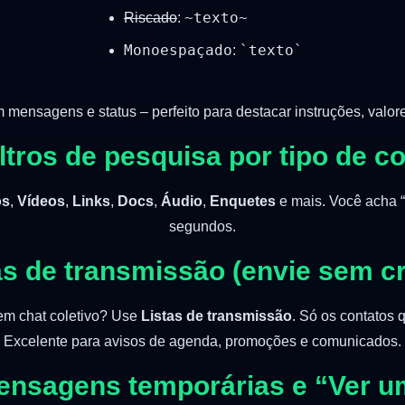
~texto~
Riscado
:
Monoespaçado
`texto`
:
mensagens e status – perfeito para destacar instruções, valor
iltros de pesquisa por tipo de 
os
,
Vídeos
,
Links
,
Docs
,
Áudio
,
Enquetes
e mais. Você acha “
segundos.
tas de transmissão (envie sem cr
em chat coletivo? Use
Listas de transmissão
. Só os contatos
Excelente para avisos de agenda, promoções e comunicados.
Mensagens temporárias e “Ver u