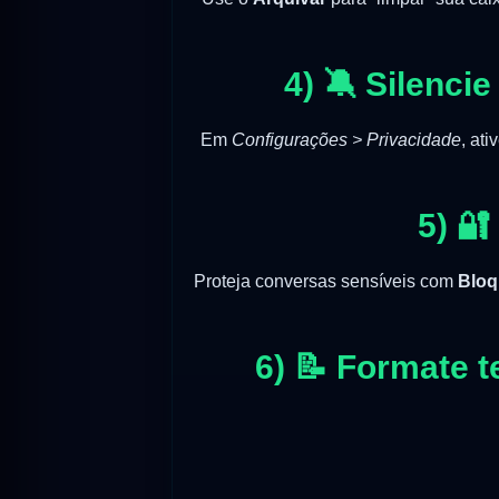
4) 🔕 Silenc
Em
Configurações > Privacidade
, ati
5) 
Proteja conversas sensíveis com
Bloq
6) 📝 Formate t