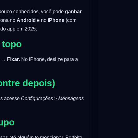
 pouco conhecidos, você pode
ganhar
ciona no
Android
e no
iPhone
(com
o do app em 2025.
 topo
sa →
Fixar
. No iPhone, deslize para a
ntre depois)
is acesse
Configurações > Mensagens
rupo
sas até alguém te mencionar. Perfeito