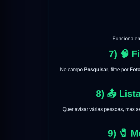
Funciona em 
7) 🧠 F
No campo
Pesquisar
, filtre por
Fot
8) 📤 Lis
Quer avisar várias pessoas, mas s
9) 🧷 