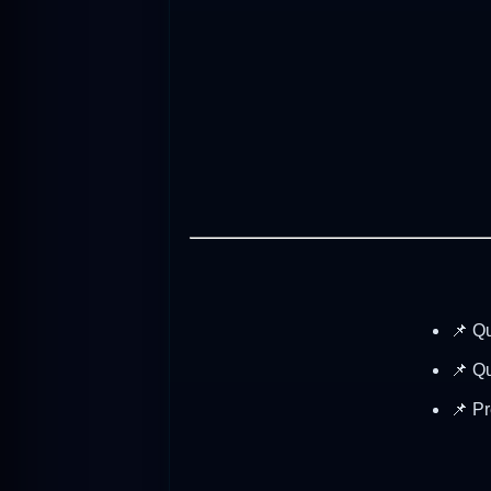
📌 Qu
📌 Q
📌 Pr