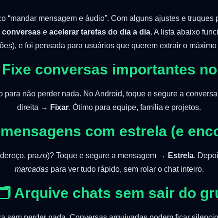
co “mandar mensagem e áudio”. Com alguns ajustes e truques
s conversas
e
acelerar tarefas do dia a dia
. A lista abaixo fun
es), e foi pensada para usuários que querem extrair o máxim
 Fixe conversas importantes no
po para não perder nada. No Android, toque e segure a conver
direita →
Fixar
. Ótimo para equipe, família e projetos.
 mensagens com estrela (e enco
ndereço, prazo)? Toque e segure a mensagem →
Estrela
. Depo
marcadas
para ver tudo rápido, sem rolar o chat inteiro.
🗂️ Arquive chats sem sair do g
xa sem perder nada. Conversas arquivadas podem ficar silencio