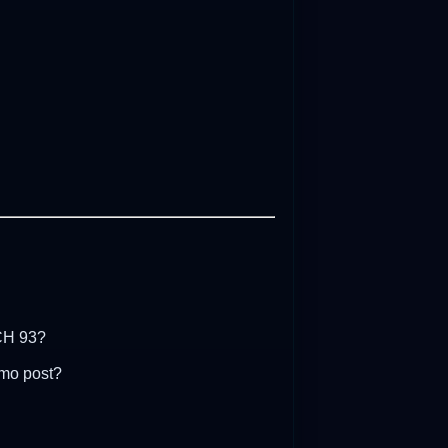
CH 93?
mo post?