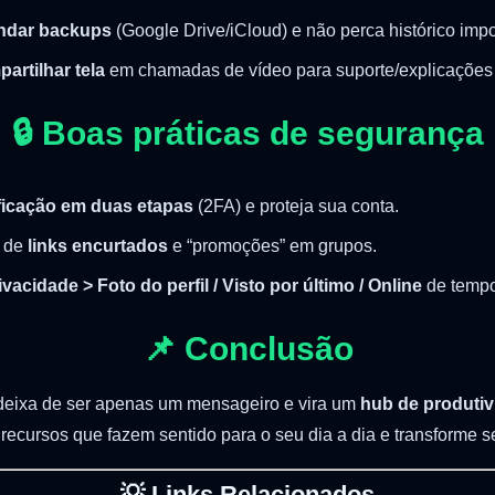
ndar backups
(Google Drive/iCloud) e não perca histórico impo
artilhar tela
em chamadas de vídeo para suporte/explicações 
🔒 Boas práticas de segurança
ficação em duas etapas
(2FA) e proteja sua conta.
 de
links encurtados
e “promoções” em grupos.
ivacidade > Foto do perfil / Visto por último / Online
de tempo
📌 Conclusão
eixa de ser apenas um mensageiro e vira um
hub de produti
s recursos que fazem sentido para o seu dia a dia e transforme 
💡 Links Relacionados