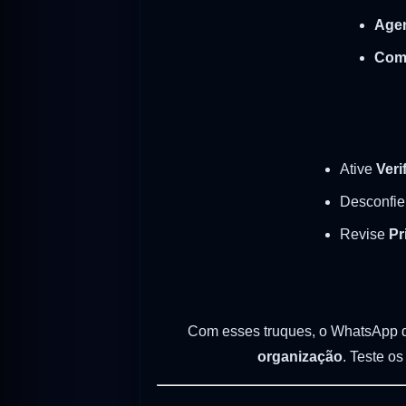
Age
Comp
Ative
Veri
Desconfie
Revise
Pr
Com esses truques, o WhatsApp d
organização
. Teste o