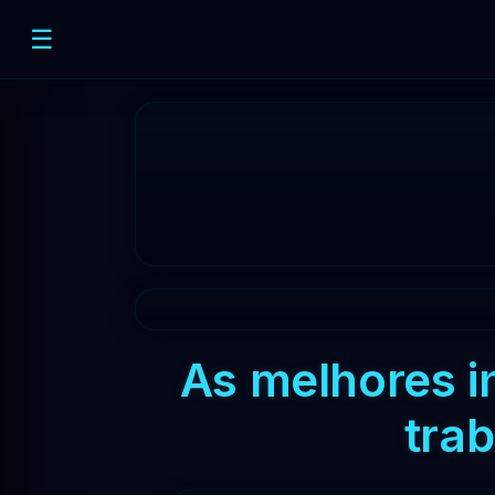
☰
As melhores in
tra