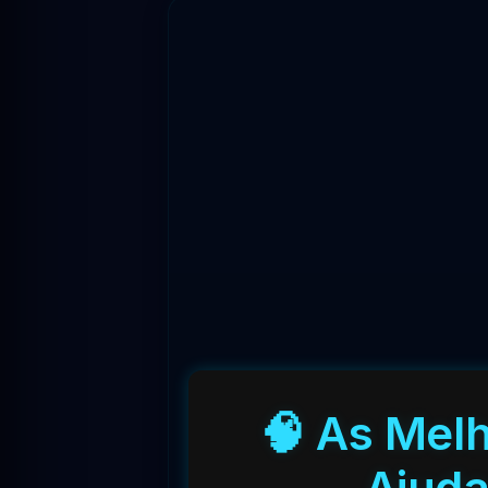
🧠 As Melh
Ajuda