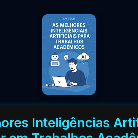
ores Inteligências Artif
r em Trabalhos Acad