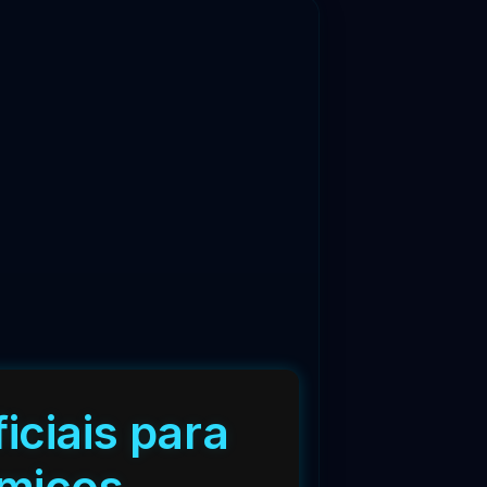
iciais para
êmicos