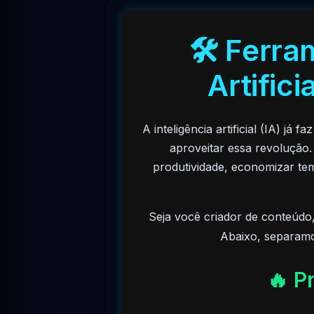
🛠️ Ferra
Artific
A inteligência artificial (IA) j
aproveitar essa revolução.
produtividade, economizar tem
Seja você criador de conteúdo,
Abaixo, separamos
🔥 P