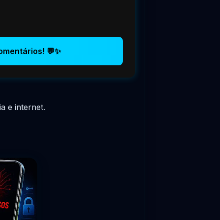
omentários! 💬✨
 e internet.