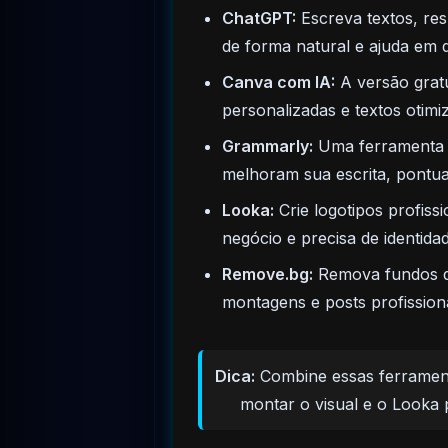
ChatGPT:
Escreva textos, res
de forma natural e ajuda em 
Canva com IA:
A versão gratu
personalizadas e textos otimi
Grammarly:
Uma ferramenta ex
melhoram sua escrita, pontua
Looka:
Crie logotipos profiss
negócio e precisa de identidad
Remove.bg:
Remova fundos de
montagens e posts profissiona
Dica:
Combine essas ferrament
montar o visual e o Looka 