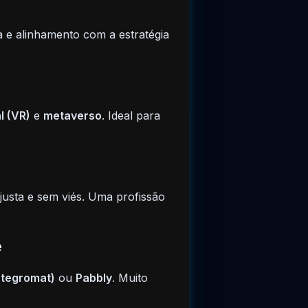
ia e alinhamento com a estratégia
l (VR)
e
metaverso
. Ideal para
justa e sem viés. Uma profissão
e
ntegromat)
ou
Pabbly
. Muito