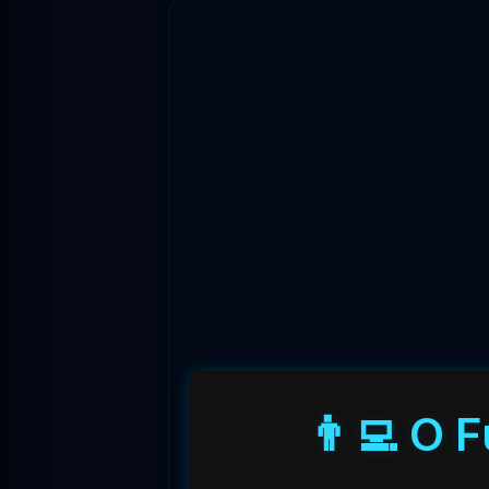
👨‍💻 O