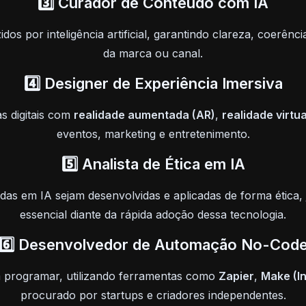
3️⃣ Curador de Conteúdo com IA
dos por inteligência artificial, garantindo clareza, coerênc
da marca ou canal.
4️⃣ Designer de Experiência Imersiva
s digitais com
realidade aumentada (AR)
,
realidade virtua
eventos, marketing e entretenimento.
5️⃣ Analista de Ética em IA
as em IA sejam desenvolvidas e aplicadas de forma ética, 
essencial diante da rápida adoção dessa tecnologia.
6️⃣ Desenvolvedor de Automação No-Cod
m programar, utilizando ferramentas como
Zapier
,
Make (I
procurado por startups e criadores independentes.