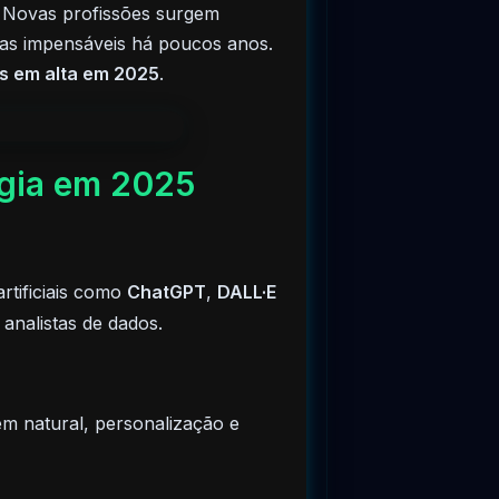
. Novas profissões surgem
delas impensáveis há poucos anos.
es em alta em 2025
.
ogia em 2025
rtificiais como
ChatGPT
,
DALL·E
analistas de dados.
gem natural, personalização e