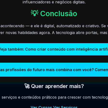
influenciadores e negócios digitais.
💡 Conclusão
á acontecendo — e ele é digital, automatizado e criativo. 
 novas habilidades agora. A tecnologia abre portas, mas 
Veja também: Como criar conteúdo com inteligência artifi
as profissões do futuro mais combina com você? Coment
🚀 Quer aprender mais?
, serviços e conteúdos práticos para crescer com tecnologia
Ver Cursos
Ver Serviços