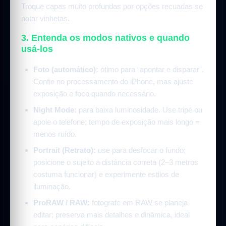
Troque capas muito profundas por opções recuadas se
notar vinhetas.
3. Entenda os modos nativos e quando
usá-los
Foto (automático):
ótimo para “apontar e disparar”.
Confie no processamento do iPhone, mas ajuste
exposição e foco quando necessário.
Night Mode:
para baixa luminosidade. Use tripé ou
apoie o telefone; tempo de exposição mais longo =
menos ruído.
Portrait (Retrato):
use para desfocar o fundo;
posicione o sujeito a distância correta (2–3 metros
costuma funcionar) e experimente estilos de
iluminação.
ProRAW / RAW:
fotografe em RAW se planeja
editar; preserva mais detalhes e dinâmica, ideal