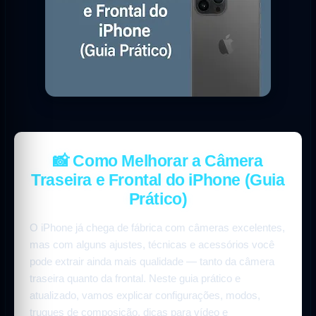
📸 Como Melhorar a Câmera
Traseira e Frontal do iPhone (Guia
Prático)
O iPhone já chega de fábrica com câmeras excelentes,
mas com alguns ajustes, técnicas e acessórios você
pode extrair ainda mais qualidade — tanto da câmera
traseira quanto da frontal. Neste guia prático e
atualizado, vamos explicar configurações, modos,
truques de composição, dicas para vídeo e