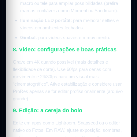
macro ou tele para ampliar possibilidades (prefira
marcas confiáveis como Moment ou Sandmarc).
Iluminação LED portátil:
para melhorar selfies e
vídeos em ambientes fechados.
Gimbal:
para vídeos suaves em movimento.
8. Vídeo: configurações e boas práticas
Grave em 4K quando possível (mais detalhes e
flexibilidade de corte). Use 60fps para cenas com
movimento e 24/30fps para um visual mais
“cinematográfico”. Ative estabilização e considere usar
ProRes apenas se for editar profissionalmente (arquivo
grande).
9. Edição: a cereja do bolo
Edite em apps como Lightroom, Snapseed ou o editor
nativo do Fotos. Em RAW, ajuste exposição, sombras,