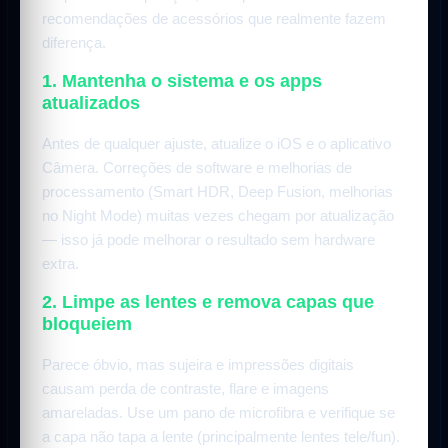
recomendações de acessórios que realmente fazem
diferença.
1. Mantenha o sistema e os apps
atualizados
Antes de qualquer ajuste, atualize o iOS e o aplicativo
Câmera. Correções de software e melhorias de
processamento (Smart HDR, Deep Fusion, melhorias
no Night Mode) muitas vezes chegam por atualização
— isso já pode melhorar o resultado sem hardware
extra.
2. Limpe as lentes e remova capas que
bloqueiem
Parece óbvio, mas sujeira e impressões digitais
causam perda de contraste, flare e imagens
amareladas. Use um pano de microfibra e verifique se
a capa não tapa a lente (principalmente lentes tele/fun).