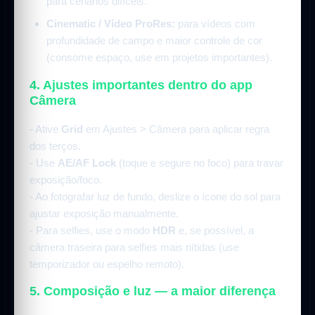
para cenários difíceis.
Cinematic / Vídeo ProRes:
para vídeos com
profundidade de campo e maior controle de cor
(consome espaço, use em projetos importantes).
4. Ajustes importantes dentro do app
Câmera
- Ative
Grid
em Ajustes > Câmera para aplicar regra
dos terços.
- Use
AE/AF Lock
(toque e segure no foco) para travar
exposição/foco.
- Ao fotografar luz de fundo, deslize o ícone do sol para
ajustar exposição manualmente.
- Para selfies, use o modo
HDR
e, se possível, a
câmera traseira para selfies mais nítidas (use
temporizador ou espelho remoto).
5. Composição e luz — a maior diferença