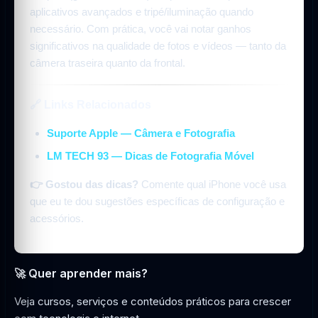
aplicativos avançados e tripé/iluminação quando
necessário. Com prática, você vai notar ganhos
significativos na qualidade de fotos e vídeos — tanto da
câmera traseira quanto da frontal.
🔗 Links Relacionados
Suporte Apple — Câmera e Fotografia
LM TECH 93 — Dicas de Fotografia Móvel
👉 Gostou das dicas?
Comente qual iPhone você usa
que eu te dou sugestões específicas de configuração e
acessórios.
🚀 Quer aprender mais?
Veja cursos, serviços e conteúdos práticos para crescer