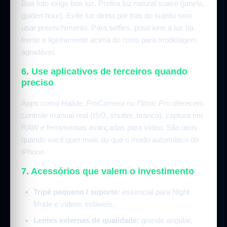
Boa foto exige boa luz. Prefira luz natural suave (janela,
golden hour). Evite luz direta por trás do sujeito sem
usar preenchimento. Para selfies, posicione a luz na
frente e ligeiramente acima do rosto para modelagem
agradável.
6. Use aplicativos de terceiros quando
preciso
Apps como
Halide
,
ProCamera
ou
Filmic Pro
oferecem
controle manual real (ISO, shutter, branco), captura em
RAW e ferramentas avançadas para vídeo. São úteis
quando você quer mais do que o modo automático do
iPhone.
7. Acessórios que valem o investimento
Tripé pequeno / suporte:
essencial para Night
Mode e vídeos estáveis.
Lentes externas de qualidade:
grande angular,